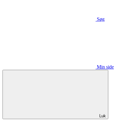
Søg
Min side
Luk