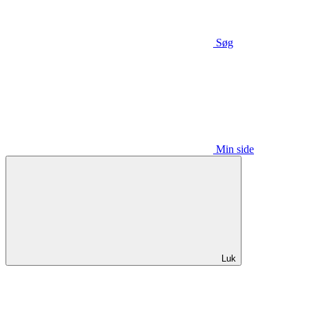
Søg
Min side
Luk